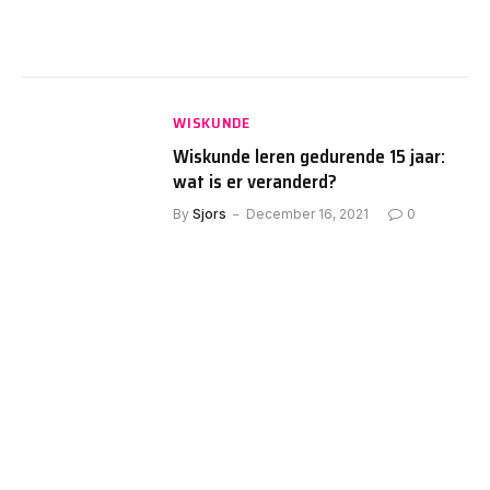
WISKUNDE
Wiskunde leren gedurende 15 jaar:
wat is er veranderd?
By
Sjors
December 16, 2021
0