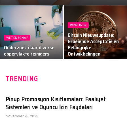
WISKUNDE
Bitcoin Nieuwsupdate:
WETENSCHAP
Groeiende Acceptatie en
Onderzoek naar diverse
Belangrijke
oppervlakte reinigers
Ontwikkelingen
TRENDING
Pinup Promosyon Kısıtlamaları: Faaliyet
Sistemleri ve Oyuncu İçin Faydaları
November 25, 2025