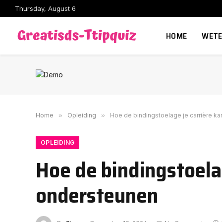
Thursday, August 6
HOME
WETE
Home
»
Opleiding
»
Hoe de bindingstoelage je carrière k
OPLEIDING
Hoe de bindingstoela
ondersteunen