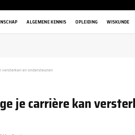
NSCHAP
ALGEMENE KENNIS
OPLEIDING
WISKUNDE
an versterken en ondersteunen
ge je carrière kan verste