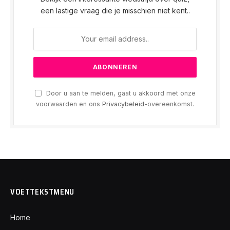
een lastige vraag die je misschien niet kent..
Door u aan te melden, gaat u akkoord met onze
voorwaarden en ons
Privacybeleid
-overeenkomst.
VOETTEKSTMENU
Home