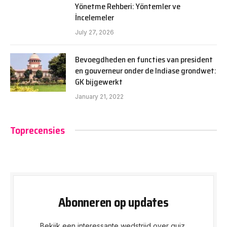
Yönetme Rehberi: Yöntemler ve
İncelemeler
July 27, 2026
Bevoegdheden en functies van president
en gouverneur onder de Indiase grondwet:
GK bijgewerkt
January 21, 2022
Toprecensies
Abonneren op updates
Bekijk een interessante wedstrijd over quiz,