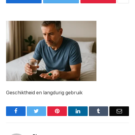
Geschiktheid en langdurig gebruik
Facebook
Twitter
Pinterest
LinkedIn
Tumblr
Email