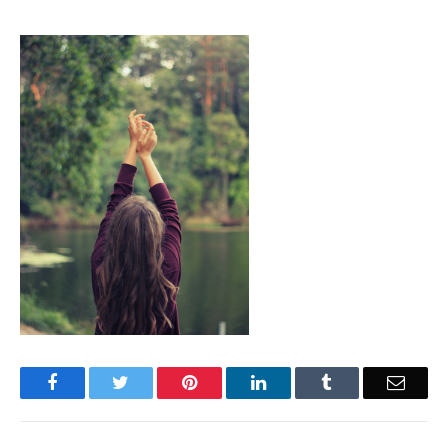
Facebook
Twitter
Pinterest
LinkedIn
Tumblr
Email