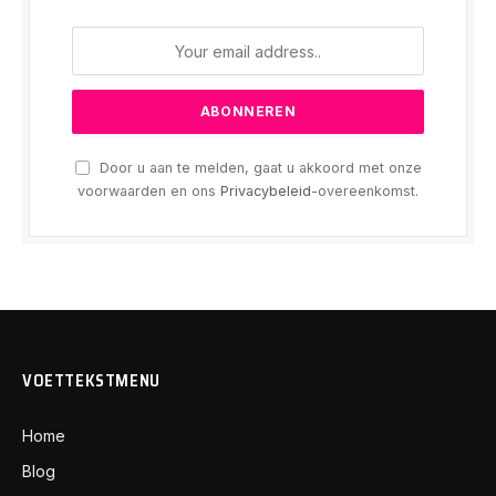
Door u aan te melden, gaat u akkoord met onze
voorwaarden en ons
Privacybeleid
-overeenkomst.
VOETTEKSTMENU
Home
Blog